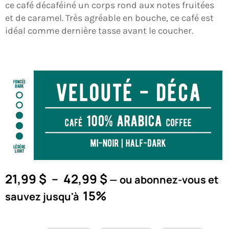
PANIER
ce café décaféiné un corps rond aux notes fruitées
et de caramel. Très agréable en bouche, ce café est
idéal comme dernière tasse avant le coucher.
EN
Plage
21,99
$
–
42,99
$
—
ou abonnez-vous et
de
15%
sauvez jusqu'à
prix :
21,99 $