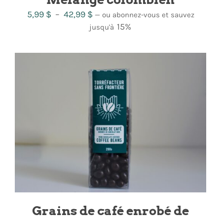
Plage
5,99
$
–
42,99
$
—
ou abonnez-vous et sauvez
de
15%
jusqu'à
prix :
5,99 $
à
42,99 $
Grains de café enrobé de