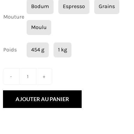
Bodum
Espresso
Grains
à

Mouture
42,99 $
Moulu
Poids
454 g
1 kg

quantité
de
Le
AJOUTER AU PANIER
Velouté
(déca)