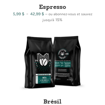
Espresso
Plage
5,99
$
–
42,99
$
—
ou abonnez-vous et sauvez
de
15%
jusqu'à
prix :
5,99 $
à
42,99 $
Brésil