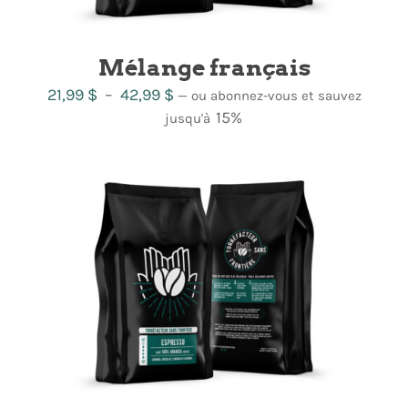
Mélange français
Plage
21,99
$
–
42,99
$
—
ou abonnez-vous et sauvez
de
15%
jusqu'à
prix :
21,99 $
à
42,99 $