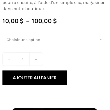
PANIER
pourra ensuite, à l’aide d’un simple clic, magasiner
dans notre boutique.
EN
Plage
10,00
$
–
100,00
$
de
prix :

10,00 $
à
100,00 $
quantité
de
Carte-
AJOUTER AU PANIER
cadeau