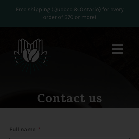
Skip
Free shipping (Quebec & Ontario) for every
to
order of $70 or more!
content
Togg
Navi
Boutique
Subscriptions
Contact us
Contact us
MY ACCOUNT
Full name
*