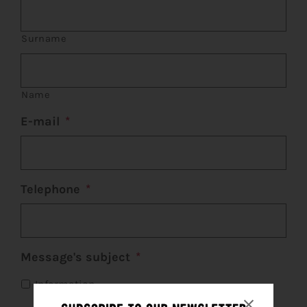
CART
Surname
FR
Name
E-mail
*
Telephone
*
Message's subject
*
Information