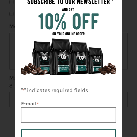
Order
Financing
Message
*
Mathematical question
*
8 + 5 =
"
" indicates required fields
*
E-mail
*