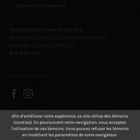
Return and refunds
Torréfacteur sans Frontière
864 Royal street (Closed to the public)
Malartic (Quebec) J0Y 1Z0
819-550-7717
SOCIAL MEDIAS
Afin d’améliorer votre expérience, ce site utilise des témoins
(cookies). En poursuivant votre navigation, vous acceptez
l'utilisation de ces témoins. Vous pouvez refuser les témoins
en modifiant les paramètres de votre navigateur.